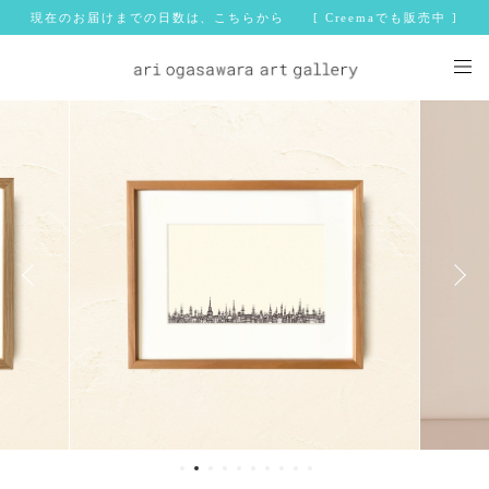
現在のお届けまでの日数は、こちらから [ Creemaでも販売中 ]