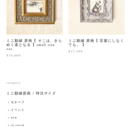
ミニ額縁 原画【 そこは、きら
ミニ額縁 原画【 言葉にしなく
めく道となる 】small size
ても。 】
ver.
¥17,200
¥19,800
category
ミニ額縁原画 / 特注サイズ
モチーフ
イベント
new
in stock