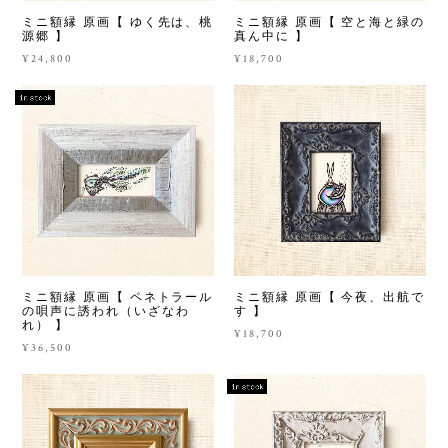
ミニ額縁 原画【 ゆく先は、桃
ミニ額縁 原画【 空と海と緑の
源郷 】
真ん中に 】
¥24,800
¥18,700
ミニ額縁 原画【 ペネトラール
ミニ額縁 原画【 今夜、出航で
の唄声に誘われ（いざなわ
す 】
れ） 】
¥18,700
¥36,500