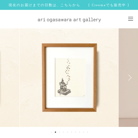
現在のお届けまでの日数は、こちらから [ Creemaでも販売中 ]