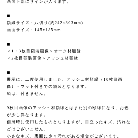
画面下部にサインが入ります。
◼︎
額縁サイズ・八切り(約242×303mm)
画面サイズ・145x185mm
◼︎
＜1・3枚目額装画像＞オーク材額縁
＜2枚目額装画像＞アッシュ材額縁
◼︎
展示に、二度使用しました、アッシュ材額縁（10枚目画
像）・マット付きでの額装となります。
箱は、付きません。
9枚目画像のアッシュ材額縁とはまた別の額縁になり、お色
が少し異なります。
個展時に使用したものとなりますが、目立ったキズ、汚れな
どはございません。
小さなキズ、裏面に少々汚れがある場合がございます。