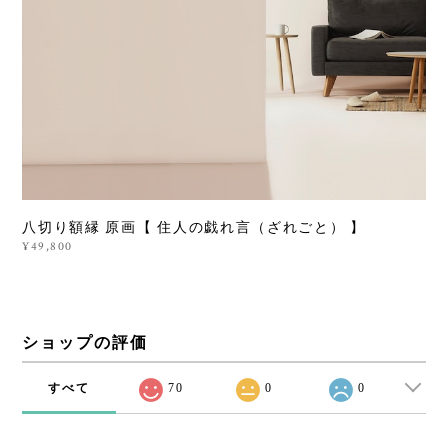
八切り額縁 原画【 住人の戯れ言（ざれごと） 】
¥49,800
ショップの評価
すべて
70
0
0