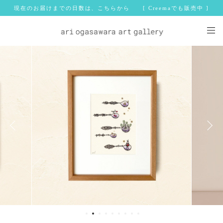
現在のお届けまでの日数は、こちらから [ Creemaでも販売中 ]