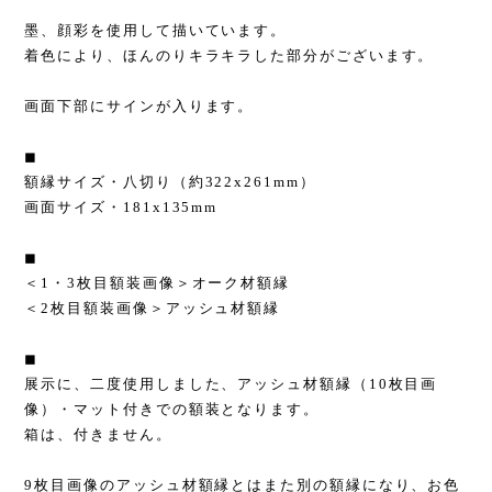
墨、顔彩を使用して描いています。
着色により、ほんのりキラキラした部分がございます。
画面下部にサインが入ります。
◼︎
額縁サイズ・八切り（約322x261mm）
画面サイズ・181x135mm
◼︎
＜1・3枚目額装画像＞オーク材額縁
＜2枚目額装画像＞アッシュ材額縁
◼︎
展示に、二度使用しました、アッシュ材額縁（10枚目画
像）・マット付きでの額装となります。
箱は、付きません。
9枚目画像のアッシュ材額縁とはまた別の額縁になり、お色