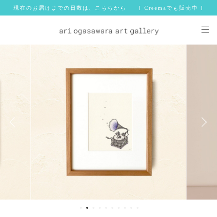
現在のお届けまでの日数は、こちらから [ Creemaでも販売中 ]