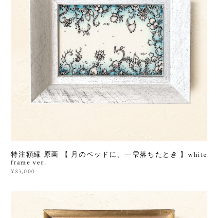
特注額縁 原画 【 月のベッドに、一雫落ちたとき 】white
frame ver.
¥83,000