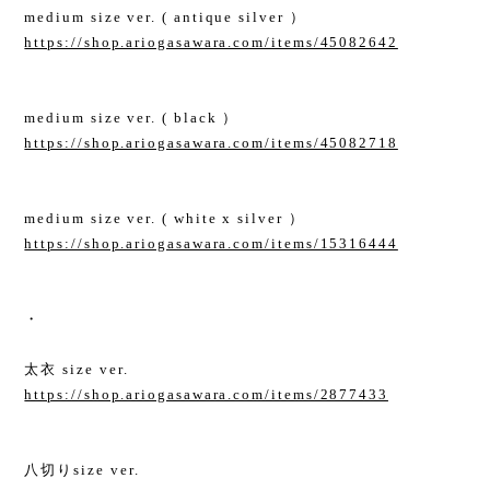
medium size ver. ( antique silver ）
https://shop.ariogasawara.com/items/45082642
medium size ver. ( black ）
https://shop.ariogasawara.com/items/45082718
medium size ver. ( white x silver ）
https://shop.ariogasawara.com/items/15316444
・
太衣 size ver.
https://shop.ariogasawara.com/items/2877433
八切りsize ver.