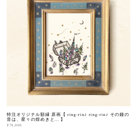
特注オリジナル額縁 原画【 ring-rin♪ ring-rin♪ その鐘の
音は、星々の煌めきと... 】
¥78,000