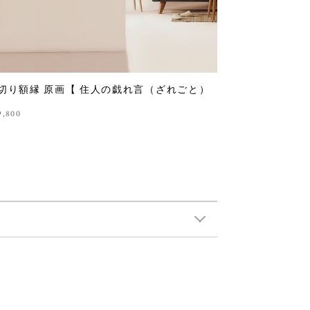
切り額縁 原画【 住人の戯れ言（ざれごと）
9,800