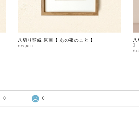
八切り額縁 原画【 あの夜のこと 】
八
】
¥39,800
¥4
0
0