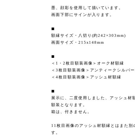
墨、顔彩を使用して描いています。
画面下部にサインが入ります。
◼︎
額縁サイズ・八切り(約242×303mm)
画面サイズ・215x148mm
◼︎
＜1・2枚目額装画像＞オーク材額縁
＜3枚目額装画像＞アンティークシルバ
＜4枚目額装画像＞アッシュ材額縁
◼︎
展示に、二度使用しました、アッシュ材額
額装となります。
箱は、付きません。
11枚目画像のアッシュ材額縁とはまた別
す。