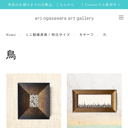
現在のお届けまでの日数は、こちらから [ Creemaでも販売中 ]
Home
ミニ額縁原画 / 特注サイズ
モチーフ
鳥
鳥