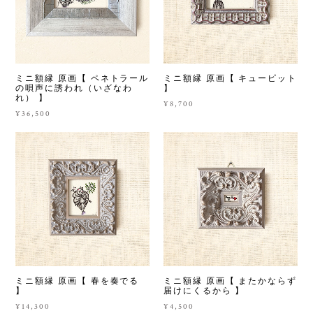
ミニ額縁 原画【 ペネトラール
ミニ額縁 原画【 キューピット
の唄声に誘われ（いざなわ
】
れ） 】
¥8,700
¥36,500
ミニ額縁 原画【 春を奏でる
ミニ額縁 原画【 またかならず
】
届けにくるから 】
¥14,300
¥4,500