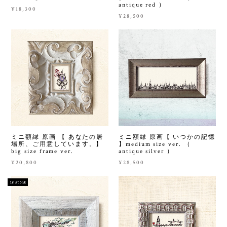
antique red ）
¥18,300
¥28,500
ミニ額縁 原画 【 あなたの居
ミニ額縁 原画【 いつかの記憶
場所、ご用意しています。】
】medium size ver. （
big size frame ver.
antique silver ）
¥20,800
¥28,500