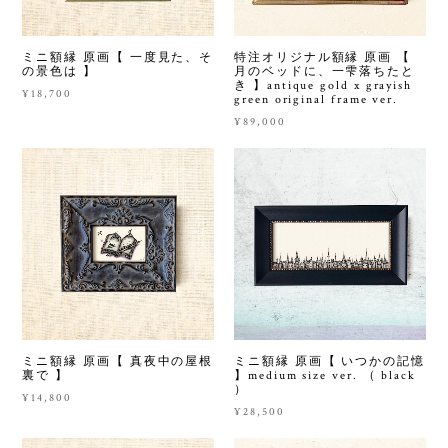
ミニ額縁 原画【 一度見た、そ
特注オリジナル額縁 原画 【
の景色は 】
月のベッドに、一雫落ちたと
き 】antique gold x grayish
¥18,700
green original frame ver.
¥89,000
ミニ額縁 原画【 真夜中の屋根
ミニ額縁 原画【 いつかの記憶
裏で 】
】medium size ver. （ black
）
¥14,800
¥28,500