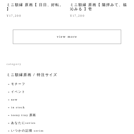
ミニ額縁 原画【 日日、好転。
ミニ額縁 原画【 陽拝みて、福
】
沁みる 】壱
¥17,200
¥17,200
view more
category
ミニ額縁原画 / 特注サイズ
モチーフ
イベント
new
in stock
teeny tiny 原画
あなたにseries
いつかの記憶 series