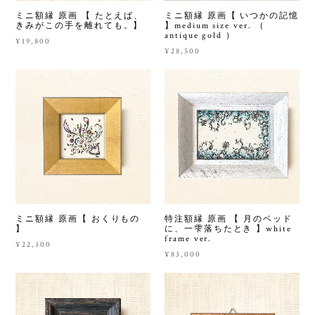
ミニ額縁 原画 【 たとえば、
ミニ額縁 原画【 いつかの記憶
きみがこの手を離れても。】
】medium size ver. （
antique gold ）
¥19,800
¥28,500
ミニ額縁 原画【 おくりもの
特注額縁 原画 【 月のベッド
】
に、一雫落ちたとき 】white
frame ver.
¥22,300
¥83,000