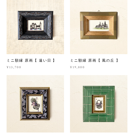
ミニ額縁 原画【 遠い日 】
ミニ額縁 原画【 風の丘 】
¥13,700
¥19,800