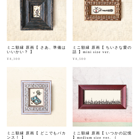
ミニ額縁 原画【 さあ、準備は
ミニ額縁 原画【 ちいさな愛の
いいかい？ 】
話 】mini size ver.
¥8,300
¥8,500
ミニ額縁 原画【 どこでもバカ
ミニ額縁 原画【 いつかの記憶
ンス！ 】
】medium size ver. （