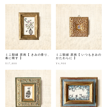
ミニ額縁 原画【 きみの香り、
ミニ額縁 原画【 いつもきみの
春に映す 】
かたわらに 】
¥17,800
¥4,900