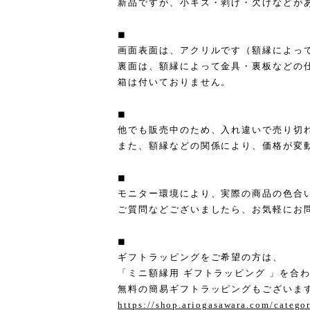
新品ですが、小キズ・剥げ・欠けなどが
◼︎
画面表面は、アクリルです（額縁によっ
裏面は、額縁によって金具・裏板などの
箱は付いておりません。
◼︎
他でも販売中のため、入れ違いで売り切
また、額縁などの関係により、価格が変
◼︎
モニター環境により、実際の商品の色合
ご質問などございましたら、お気軽にお
◼︎
ギフトラッピングをご希望の方は、
「ミニ額縁用 ギフトラッピング 」を合
無料の簡易ギフトラッピングもございま
https://shop.ariogasawara.com/catego