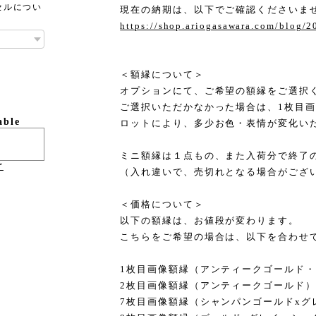
セルについ
現在の納期は、以下でご確認くださいま
https://shop.ariogasawara.com/blog/
＜額縁について＞
オプションにて、ご希望の額縁をご選択
ご選択いただかなかった場合は、1枚目
able
ロットにより、多少お色・表情が変化い
ミニ額縁は１点もの、また入荷分で終了
け
（入れ違いで、売切れとなる場合がござ
＜価格について＞
以下の額縁は、お値段が変わります。
こちらをご希望の場合は、以下を合わせ
1枚目画像額縁（アンティークゴールド・ス
2枚目画像額縁（アンティークゴールド） プ
7枚目画像額縁（シャンパンゴールドxグレ