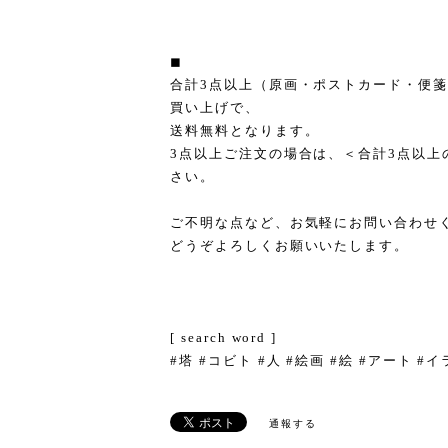
◼︎
合計3点以上（原画・ポストカード・便
買い上げで、
送料無料となります。
3点以上ご注文の場合は、＜合計3点以上
さい。
ご不明な点など、お気軽にお問い合わせ
どうぞよろしくお願いいたします。
[ search word ]
#塔 #コビト #人 #絵画 #絵 #アート #
通報する