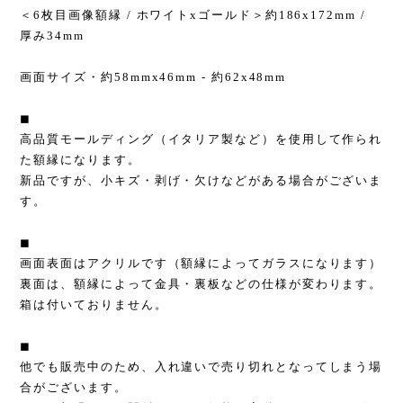
＜6枚目画像額縁 / ホワイトxゴールド＞約186x172mm /
厚み34mm
画面サイズ・約58mmx46mm - 約62x48mm
◼︎
高品質モールディング（イタリア製など）を使用して作られ
た額縁になります。
新品ですが、小キズ・剥げ・欠けなどがある場合がございま
す。
◼︎
画面表面はアクリルです（額縁によってガラスになります）
裏面は、額縁によって金具・裏板などの仕様が変わります。
箱は付いておりません。
◼︎
他でも販売中のため、入れ違いで売り切れとなってしまう場
合がございます。