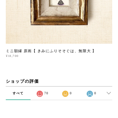
ミニ額縁 原画【 きみにふりそそぐは、無限大 】
¥18,700
ショップの評価
すべて
70
0
0