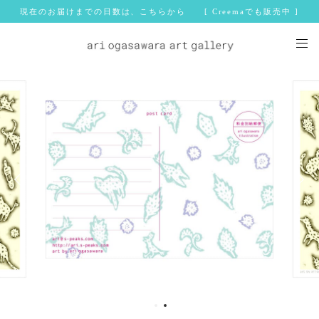
現在のお届けまでの日数は、こちらから [ Creemaでも販売中 ]