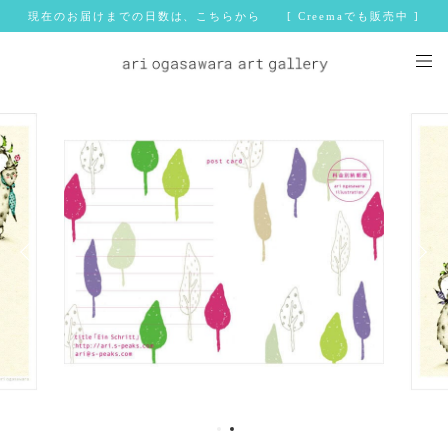
現在のお届けまでの日数は、こちらから [ Creemaでも販売中 ]