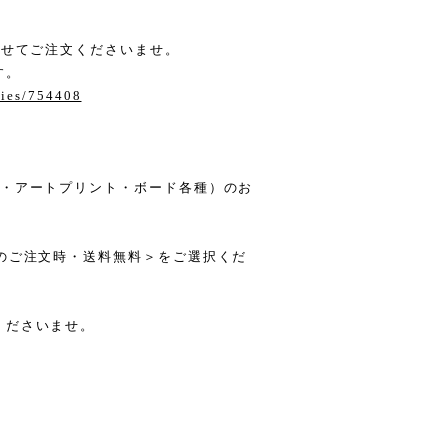
わせてご注文くださいませ。
す。
ries/754408
箋・アートプリント・ボード各種）のお
のご注文時・送料無料＞をご選択くだ
くださいませ。