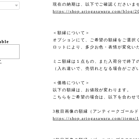
現在の納期は、以下でご確認くださいま
https://shop.ariogasawara.com/blog/
＜額縁について＞
オプションにて、ご希望の額縁をご選択
able
ロットにより、多少お色・表情が変化い
ミニ額縁は１点もの、また入荷分で終了
け
（入れ違いで、売切れとなる場合がござ
＜価格について＞
以下の額縁は、お値段が変わります。
こちらをご希望の場合は、以下を合わせ
3枚目画像の額縁（アンティークゴールド・
https://shop.ariogasawara.com/items