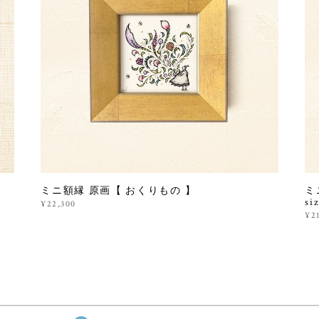
ミニ額縁 原画【 おくりもの 】
ミ
si
¥22,300
¥2