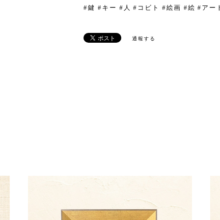
#鍵 #キー #人 #コビト #絵画 #絵 #ア
通報する