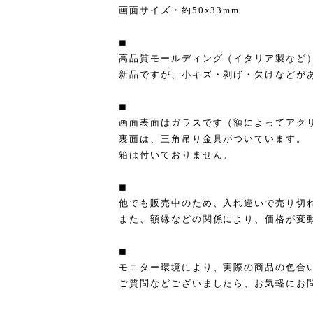
画面サイズ・約50x33mm
◼︎
高品質モールディング（イタリア製など
新品ですが、小キズ・剥げ・欠けなどが
◼︎
画面表面はガラスです（額によってアク
裏面は、三角吊り金具がついています。
箱は付いておりません。
◼︎
他でも販売中のため、入れ違いで売り切
また、額縁などの関係により、価格が変
◼︎
モニター環境により、実際の商品の色合
ご質問などございましたら、お気軽にお