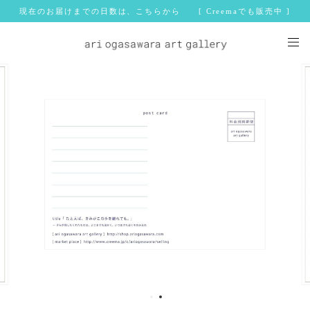
現在のお届けまでの日数は、こちらから [ Creemaでも販売中 ]