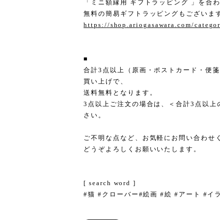
「ミニ額縁用 ギフトラッピング 」を合
無料の簡易ギフトラッピングもございま
https://shop.ariogasawara.com/catego
■
合計3点以上（原画・ポストカード・便
買い上げで、
送料無料となります。
3点以上ご注文の場合は、＜合計3点以上
さい。
ご不明な点など、お気軽にお問い合わせ
どうぞよろしくお願いいたします。
[ search word ]
#猫 #クローバー#絵画 #絵 #アート #イ