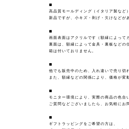
◼︎
高品質モールディング（イタリア製など
新品ですが、小キズ・剥げ・欠けなどが
◼︎
画面表面はアクリルです（額縁によって
裏面は、額縁によって金具・裏板などの
箱は付いておりません。
◼︎
他でも販売中のため、入れ違いで売り切
また、額縁などの関係により、価格が変
◼︎
モニター環境により、実際の商品の色合
ご質問などございましたら、お気軽にお
◼︎
ギフトラッピングをご希望の方は、