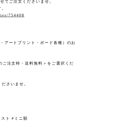
わせてご注文くださいませ。
す。
ries/754408
箋・アートプリント・ボード各種）のお
のご注文時・送料無料＞をご選択くだ
くださいませ。
ラスト #ミニ額