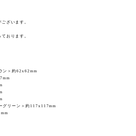
がございます。
っております。
ン＞約62x62mm
7mm
m
m
m
グリーン＞約117x117mm
6mm