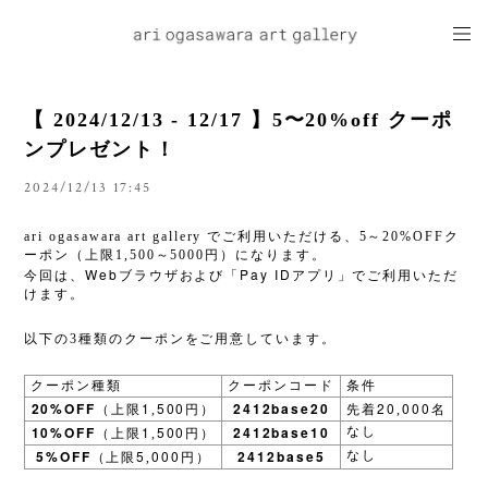
【 2024/12/13 - 12/17 】5〜20%off クーポ
ンプレゼント！
2024/12/13 17:45
ari ogasawara art gallery でご利用いただける、5～20%OFFク
ーポン（上限1,500～5000円）になります。
Web
Pay ID
今回は、
ブラウザおよび「
アプリ」でご利用いただ
けます。
以下の3種類のクーポンをご用意しています。
クーポン種類
クーポンコード
条件
20%OFF
1
500
2412base20
20
000
（上限
,
円）
先着
,
名
10%OFF
1
500
2412base10
なし
（上限
,
円）
5%OFF
5
000
2412base5
なし
（上限
,
円）