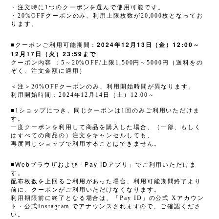
・注文時に1つのクーポンを選んで使用可能です。
・20%OFFクーポンのみ、利用上限枚数が20,000枚となってお
ります。
2024
12
13
12:00
■クーポンご利用可能期間：
年
月
日（金）
～
12
17
23:59
月
日（火）
まで
クーポン内容 ：5～20%OFF/上限1,500円～5000円（送料をの
ぞく、注文金額に適用）
＜注＞20%OFFクーポンのみ、利用開始時間が異なります。
利用開始時間：2024年12月14日（土）12:00～
■1ショップにつき、同じクーポンは1回のみご利用いただけま
す。
一度クーポンを利用して商品を購入した場合、（一部、もしく
はすべての商品の）注文をキャンセルしても、
再度同じショップで利用することはできません。
Web
Pay ID
■
ブラウザおよび「
アプリ」
でご利用いただけま
す。
配布枚数を上回るご利用があった場合、利用可能期間終了より
前に、クーポンがご利用いただけなくなります。
利用期限前に終了となる場合は、
「Pay ID」の公式 Xアカウン
ト
・
公式Instagram
でアナウンスされますので、ご確認くださ
い。