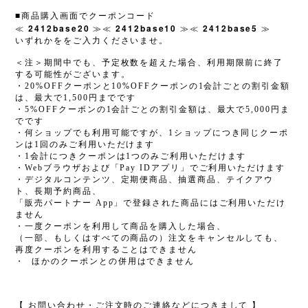
■商品購入画面でクーポンコード
2412base20
2412base10
2412base5
≪
≫≪
≫≪
≫
いずれかををご入力くださいませ。
＜注＞期間中でも、予定枚数を超えた場合、利用期限前に終了
する可能性がございます。
・20%OFFクーポンと10%OFFクーポンの1会計ごとの割引金額
は、最大で1,500円までです
・5%OFFクーポンの1会計ごとの割引金額は、最大で5,000円ま
でです
・何ショップでも利用可能ですが、1ショップにつき同じクーポ
ンは1回のみご利用いただけます
・1会計につきクーポンは1つのみご利用いただけます
・Webブラウザおよび「Pay IDアプリ」でご利用いただけます
・デジタルコンテンツ、定期便商品、抽選商品、テイクアウ
ト、長期予約商品、
「販売パートナー App」で登録された商品にはご利用いただけ
ません
・一度クーポンを利用して商品を購入した場合、
（一部、もしくはすべての商品の）注文をキャンセルしても、
再度クーポンを利用することはできません
・
ほかのクーポンとの併用はできません
【 お問い合わせ・ご注文時のご連絡などにつきまして 】