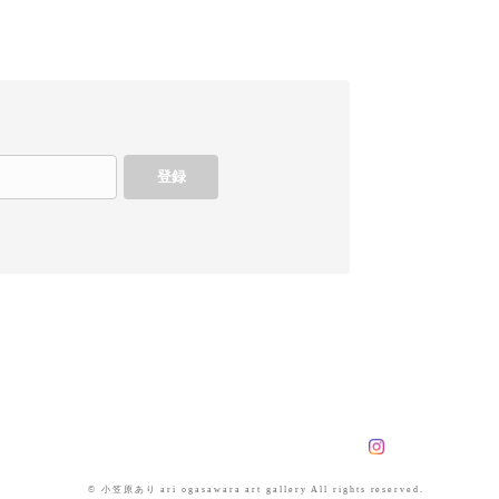
登録
© 小笠原あり ari ogasawara art gallery All rights reserved.