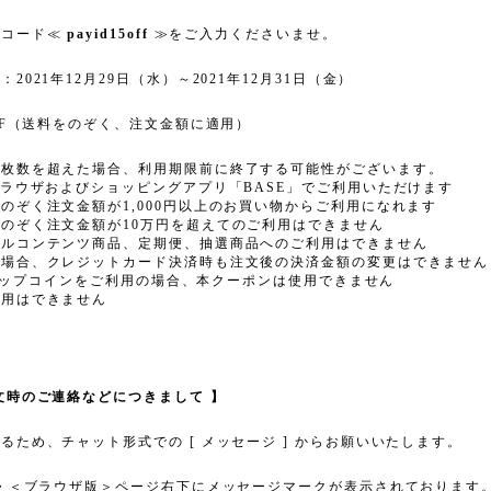
ンコード≪
payid15off
≫をご入力くださいませ。
021年12月29日（水）～2021年12月31日（金）
OFF（送料をのぞく、注文金額に適用）
定枚数を超えた場合、利用期限前に終了する可能性がございます。
ブラウザおよびショッピングアプリ「BASE」でご利用いただけます
のぞく注文金額が1,000円以上のお買い物からご利用になれます
のぞく注文金額が10万円を超えてのご利用はできません
タルコンテンツ商品、定期便、抽選商品へのご利用はできません
の場合、クレジットカード決済時も注文後の決済金額の変更はできません
びショップコインをご利用の場合、本クーポンは使用できません
併用はできません
文時のご連絡などにつきまして 】
るため、チャット形式での [ メッセージ ] からお願いいたします。
p・＜ブラウザ版＞ページ右下にメッセージマークが表示されております