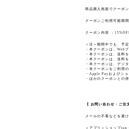
商品購入画面でクーポ
クーポンご利用可能期間：2
クーポン内容 ：15%
＜注＞期間中でも、予
・本クーポンは、Web
・本クーポンは、送料を
・本クーポンは、送料を
・本クーポンは、デジ
・本クーポンをご利用
・Apple Payおよ
・ほかのクーポンとの
【 お問い合わせ・ご注
メールの不着などを避け
＜アプリ＞ショップto