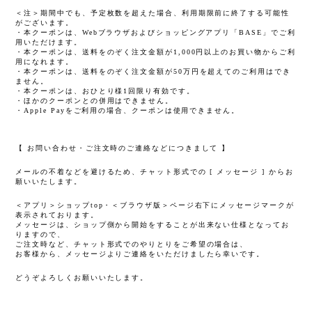
＜注＞期間中でも、予定枚数を超えた場合、利用期限前に終了する可能性
がございます。
・本クーポンは、Webブラウザおよびショッピングアプリ「BASE」でご利
用いただけます。
・本クーポンは、送料をのぞく注文金額が1,000円以上のお買い物からご利
用になれます。
・本クーポンは、送料をのぞく注文金額が50万円を超えてのご利用はでき
ません。
・本クーポンは、おひとり様1回限り有効です。
・ほかのクーポンとの併用はできません。
・Apple Payをご利用の場合、クーポンは使用できません。
【 お問い合わせ・ご注文時のご連絡などにつきまして 】
メールの不着などを避けるため、チャット形式での [ メッセージ ] からお
願いいたします。
＜アプリ＞ショップtop・＜ブラウザ版＞ページ右下にメッセージマークが
表示されております。
メッセージは、ショップ側から開始をすることが出来ない仕様となってお
りますので、
ご注文時など、チャット形式でのやりとりをご希望の場合は、
お客様から、メッセージよりご連絡をいただけましたら幸いです。
どうぞよろしくお願いいたします。