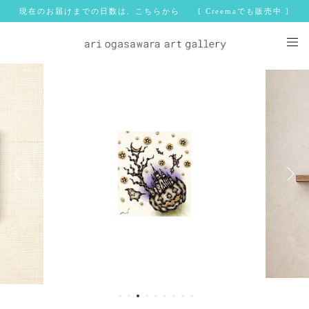
現在のお届けまでの日数は、こちらから [ Creemaでも販売中 ]