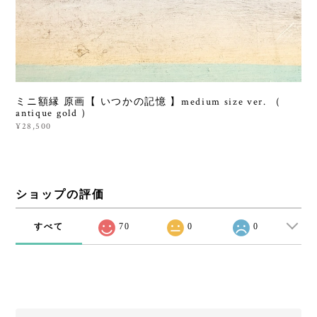
ミニ額縁 原画【 いつかの記憶 】medium size ver. （
antique gold ）
¥28,500
ショップの評価
すべて
70
0
0