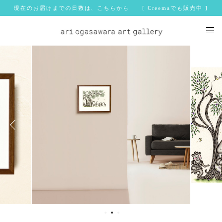
現在のお届けまでの日数は、こちらから [ Creemaでも販売中 ]