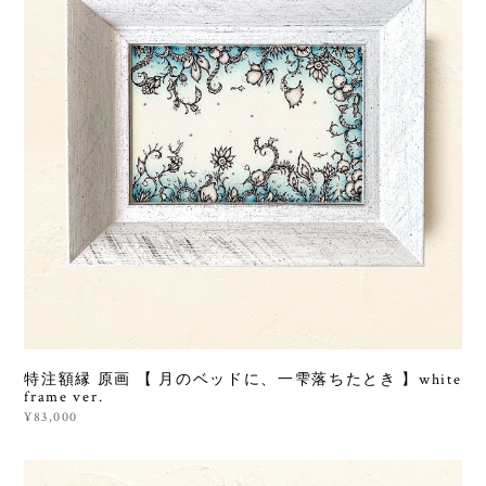
特注額縁 原画 【 月のベッドに、一雫落ちたとき 】white
frame ver.
¥83,000