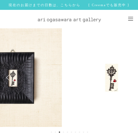
現在のお届けまでの日数は、こちらから [ Creemaでも販売中 ]