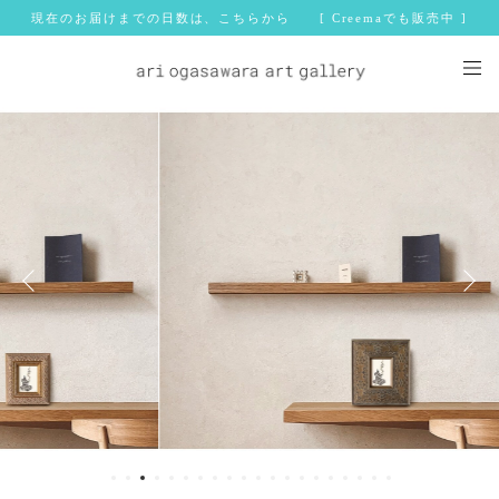
現在のお届けまでの日数は、こちらから [ Creemaでも販売中 ]