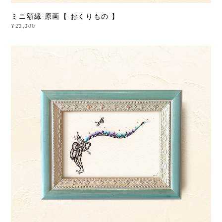
ミニ額縁 原画【 おくりもの 】
¥22,300