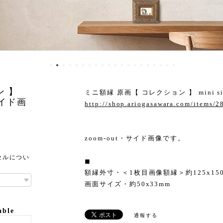
ン 】
ミニ額縁 原画【 コレクション 】 mini size
・サイド画
http://shop.ariogasawara.com/items/
zoom-out・サイド画像です。
セルについ
◼︎
額縁外寸・＜1枚目画像額縁＞約125x15
画面サイズ・約50x33mm
able
通報する