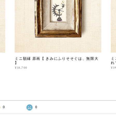
ミニ額縁 原画【 きみにふりそそぐは、無限大
ミ
】
れ
¥18,700
¥1
0
0