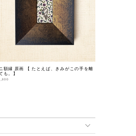
ニ額縁 原画 【 たとえば、きみがこの手を離
ても。】
9,800