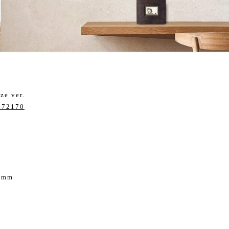
 ver.
2872170
0mm