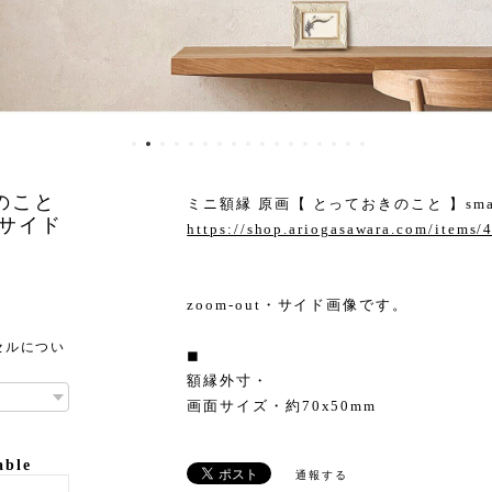
のこと
ミニ額縁 原画【 とっておきのこと 】small s
ut・サイド
https://shop.ariogasawara.com/items
zoom-out・サイド画像です。
セルについ
◼︎
額縁外寸・
画面サイズ・約70x50mm
able
通報する