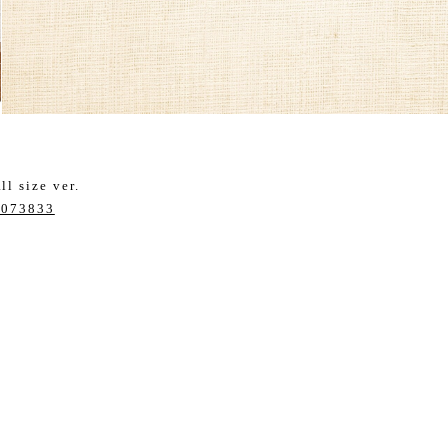
ize ver.
/4073833