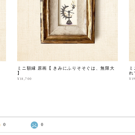
ミニ額縁 原画【 きみにふりそそぐは、無限大
ミ
】
れ
¥18,700
¥1
0
0