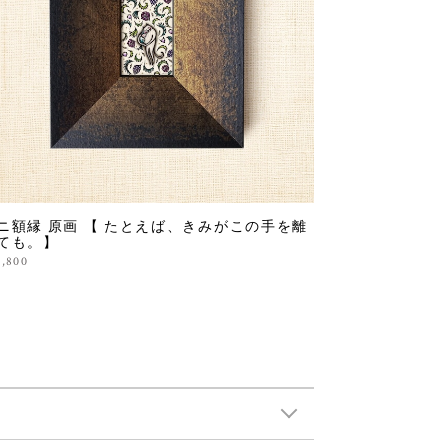
ニ額縁 原画 【 たとえば、きみがこの手を離
ても。】
9,800