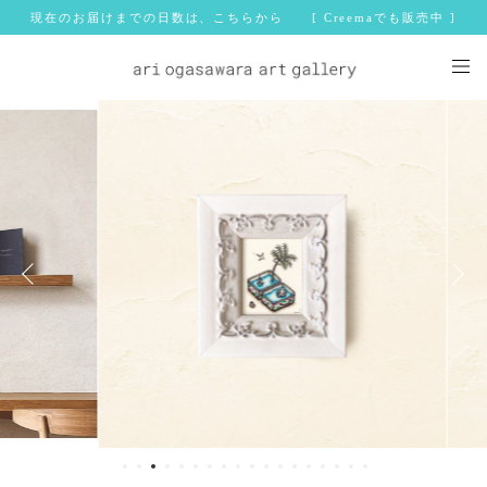
現在のお届けまでの日数は、こちらから [ Creemaでも販売中 ]