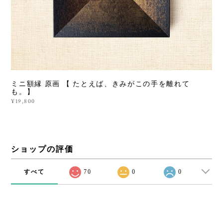
ミニ額縁 原画 【 たとえば、きみがこの手を離れて
も。】
¥19,800
ショップの評価
すべて
70
0
0