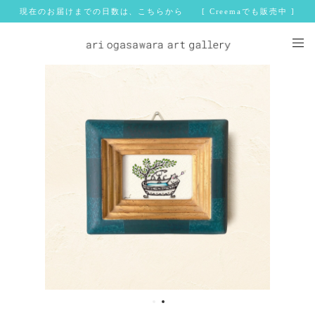
現在のお届けまでの日数は、こちらから [ Creemaでも販売中 ]