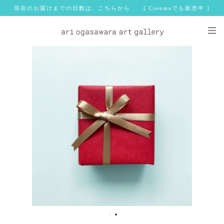
現在のお届けまでの日数は、こちらから [ Creemaでも販売中 ]