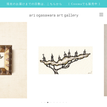
現在のお届けまでの日数は、こちらから [ Creemaでも販売中 ]