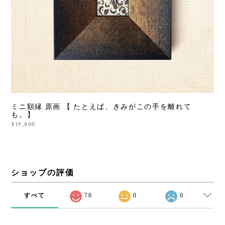
ミニ額縁 原画 【 たとえば、きみがこの手を離れて
も。】
¥19,800
ショップの評価
すべて
70
0
0