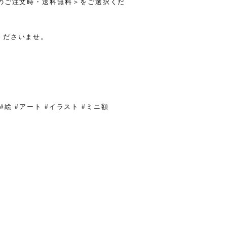
のご注文時・送料無料＞をご選択くだ
くださいませ。
 #絵 #アート #イラスト #ミニ額