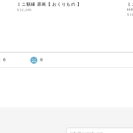
ミニ額縁 原画【 おくりもの 】
ミ
si
¥22,300
¥2
0
0