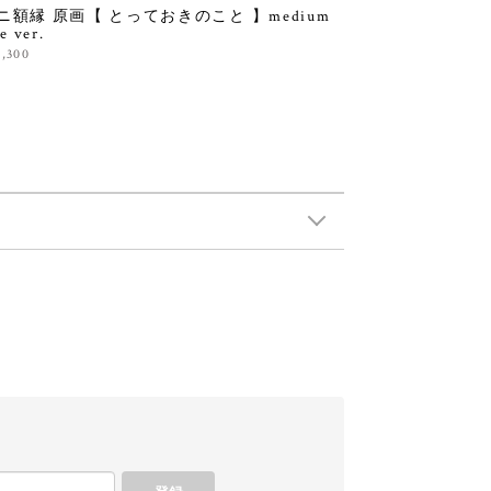
ニ額縁 原画【 とっておきのこと 】medium
ze ver.
1,300