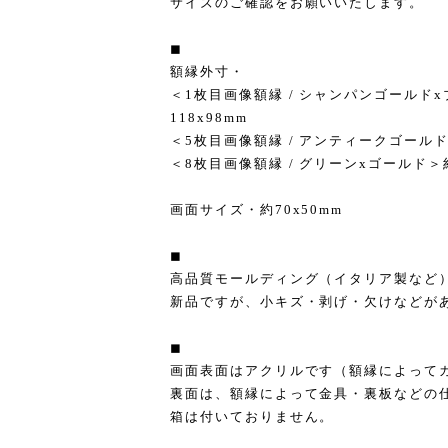
サイズのご確認をお願いいたします。
◼︎
額縁外寸・
＜1枚目画像額縁 / シャンパンゴールド
118x98mm
＜5枚目画像額縁 / アンティークゴールド＞
＜8枚目画像額縁 / グリーンxゴールド＞約1
画面サイズ・約70x50mm
◼︎
高品質モールディング（イタリア製など
新品ですが、小キズ・剥げ・欠けなどが
◼︎
画面表面はアクリルです（額縁によって
裏面は、額縁によって金具・裏板などの
箱は付いておりません。