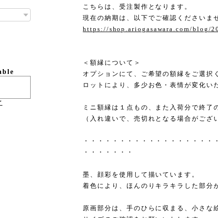
こちらは、受注製作となります。
現在の納期は、以下でご確認くださいま
https://shop.ariogasawara.com/blog/
＜額縁について＞
able
オプションにて、ご希望の額縁をご選択
ロットにより、多少お色・表情が変化い
け
ミニ額縁は１点もの、また入荷分で終了
（入れ違いで、売切れとなる場合がござ
・・・・・・・・・・・・・・・・・・
・・・・・・・
墨、顔彩を使用して描いています。
着色により、ほんのりキラキラした部分
原画部分は、手のひらに収まる、小さな