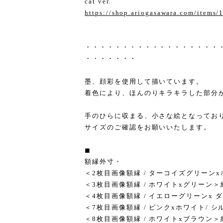
cat ver.
https://shop.ariogasawara.com/items
・・・・・・・・・・・・・・・・・・
・・・・・・・
墨、顔彩を使用して描いています。
着色により、ほんのりキラキラした部分
手のひらに収まる、小さな絵となってお
サイズのご確認をお願いいたします。
◼︎
額縁外寸・
＜2枚目画像額縁 / ターコイズグリーンxホ
＜3枚目画像額縁 / ホワイトxグリーン＞約
＜4枚目画像額縁 / イエローグリーンx ダ
＜7枚目画像額縁 / ピンクxホワイト/ シ
＜8枚目画像額縁 / ホワイトxブラウン＞約1