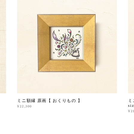
ミニ額縁 原画【 おくりもの 】
ミ
si
¥22,300
¥2