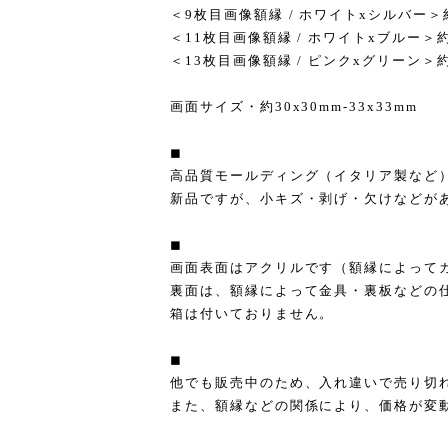
＜9枚目画像額縁 / ホワイトxシルバー＞約
＜11枚目画像額縁 / ホワイトxブルー＞約8
＜13枚目画像額縁 / ピンクxグリーン＞約7
画面サイズ・約30x30mm-33x33mm
◼︎
高品質モールディング（イタリア製など
新品ですが、小キズ・剥げ・欠けなどが
◼︎
画面表面はアクリルです（額縁によって
裏面は、額縁によって金具・裏板などの
箱は付いておりません。
◼︎
他でも販売中のため、入れ違いで売り切
また、額縁などの関係により、価格が変