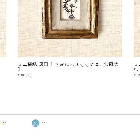
ミニ額縁 原画【 きみにふりそそぐは、無限大
ミ
】
れ
¥18,700
¥1
0
0