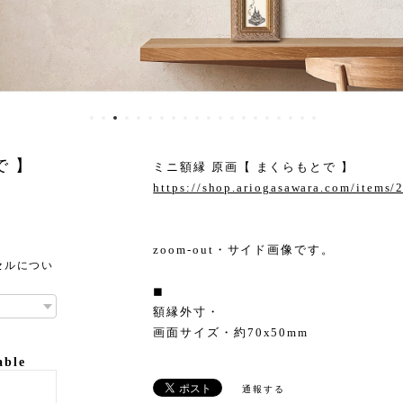
で 】
ミニ額縁 原画【 まくらもとで 】
https://shop.ariogasawara.com/items
zoom-out・サイド画像です。
セルについ
◼︎
額縁外寸・
画面サイズ・約70x50mm
able
通報する