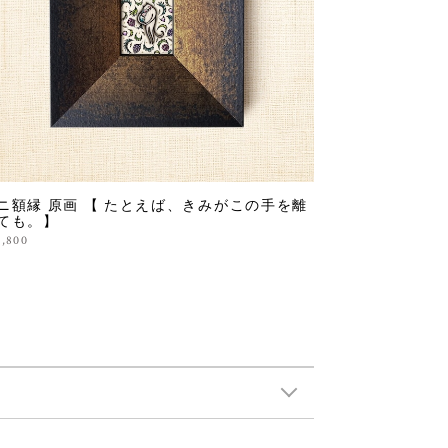
ニ額縁 原画 【 たとえば、きみがこの手を離
ても。】
9,800