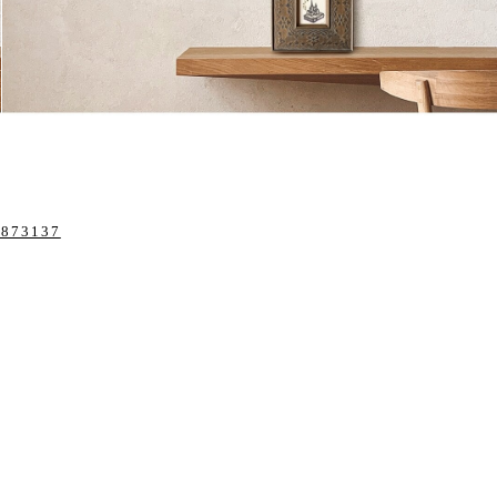
/2873137