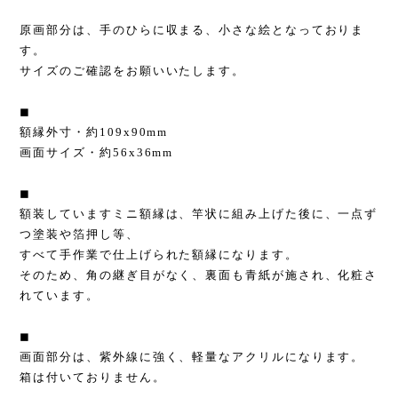
原画部分は、手のひらに収まる、小さな絵となっておりま
す。
サイズのご確認をお願いいたします。
◼︎
額縁外寸・約109x90mm
画面サイズ・約56x36mm
◼︎
額装していますミニ額縁は、竿状に組み上げた後に、一点ず
つ塗装や箔押し等、
すべて手作業で仕上げられた額縁になります。
そのため、角の継ぎ目がなく、裏面も青紙が施され、化粧さ
れています。
◼︎
画面部分は、紫外線に強く、軽量なアクリルになります。
箱は付いておりません。