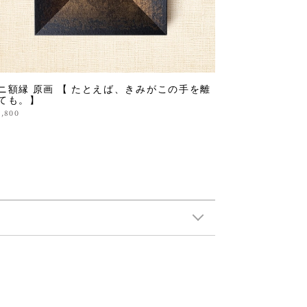
ニ額縁 原画 【 たとえば、きみがこの手を離
ても。】
9,800