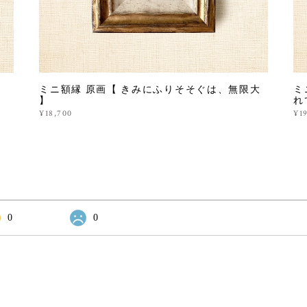
ミニ額縁 原画【 きみにふりそそぐは、無限大
ミ
】
れ
¥18,700
¥1
0
0