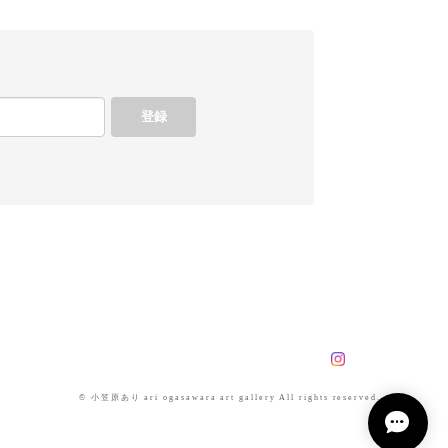
登録
© 小笠原あり ari ogasawara art gallery All rights reserved.