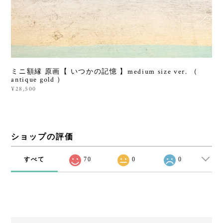
ミニ額縁 原画【 いつかの記憶 】medium size ver. （
antique gold ）
¥28,500
ショップの評価
すべて
70
0
0