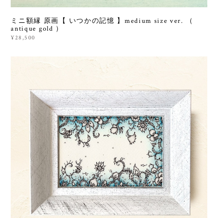
ミニ額縁 原画【 いつかの記憶 】medium size ver. （
antique gold ）
¥28,500