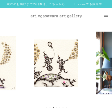
現在のお届けまでの日数は、こちらから [ Creemaでも販売中 ]