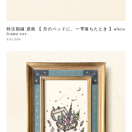
特注額縁 原画 【 月のベッドに、一雫落ちたとき 】white
frame ver.
¥83,000