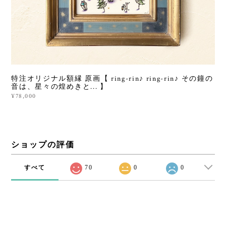
特注オリジナル額縁 原画【 ring-rin♪ ring-rin♪ その鐘の
音は、星々の煌めきと... 】
¥78,000
ショップの評価
すべて
70
0
0