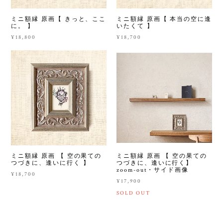
ミニ額縁 原画【 きっと、ここ
ミニ額縁 原画【 本当の空に逢
に。 】
いたくて 】
¥18,800
¥18,700
ミニ額縁 原画 【 空の果ての
ミニ額縁 原画 【 空の果ての
つづきに、逢いに行く 】
つづきに、逢いに行く】
zoom-out・サイド画像
¥18,700
¥17,900
SOLD OUT