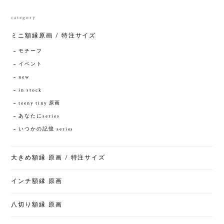
category
ミニ額縁原画 / 特注サイズ
モチーフ
イベント
new
in stock
teeny tiny 原画
あなたにseries
いつかの記憶 series
大きめ額縁 原画 / 特注サイズ
インチ額縁 原画
八切り額縁 原画