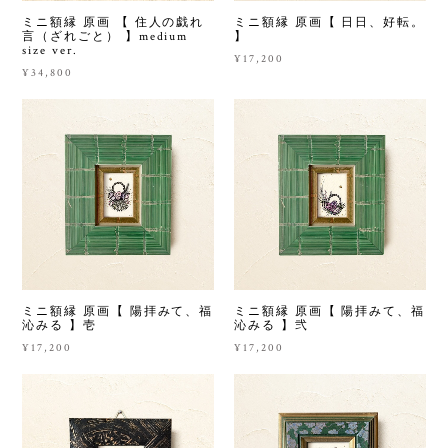
ミニ額縁 原画 【 住人の戯れ
ミニ額縁 原画【 日日、好転。
言（ざれごと） 】medium
】
size ver.
¥17,200
¥34,800
ミニ額縁 原画【 陽拝みて、福
ミニ額縁 原画【 陽拝みて、福
沁みる 】壱
沁みる 】弐
¥17,200
¥17,200