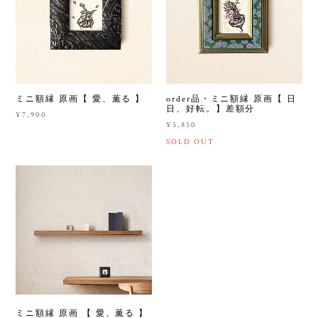
ミニ額縁 原画【 愛、薫る 】
order品・ミニ額縁 原画【 日
日、好転。】差額分
¥7,900
¥5,850
SOLD OUT
ミニ額縁 原画 【 愛、薫る 】