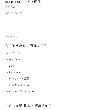
zoom-out・サイド画像
¥7,700
SOLD OUT
category
ミニ額縁原画 / 特注サイズ
モチーフ
イベント
new
in stock
teeny tiny 原画
あなたにseries
いつかの記憶 series
大きめ額縁 原画 / 特注サイズ